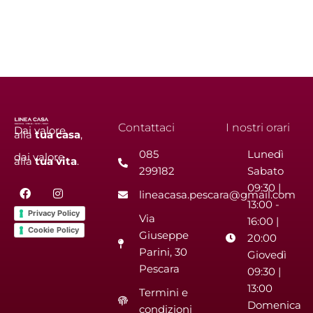
Contattaci
I nostri orari
Dai valore
alla
tua
casa
,
085
Lunedì
dai valore
alla
tua
vita
.
299182
Sabato
F
I
09:30 |
lineacasa.pescara@gmail.com
a
n
13:00 -
c
s
Privacy Policy
Via
e
t
16:00 |
b
a
Cookie Policy
Giuseppe
20:00
o
g
Parini, 30
o
r
Giovedì
k
a
Pescara
09:30 |
m
13:00
Termini e
Domenica
condizioni