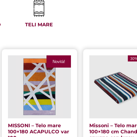
O
TELI MARE
Il
Il
prezzo
p
30%
Novità!
originale
a
era:
è:
180,00 €.
1
MISSONI – Telo mare
Missoni – Telo ma
100×180 ACAPULCO var
100×180 cm Chandl