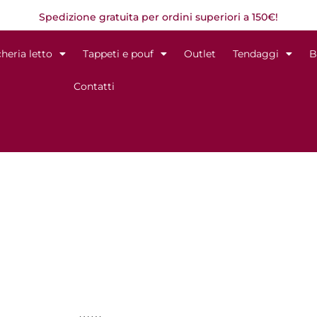
Spedizione gratuita per ordini superiori a 150€!
heria letto
Tappeti e pouf
Outlet
Tendaggi
B
Contatti
Teli mare