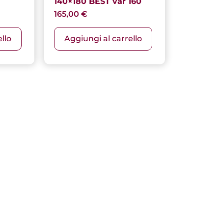
140×180 BEST var 160
165,00
€
llo
Aggiungi al carrello