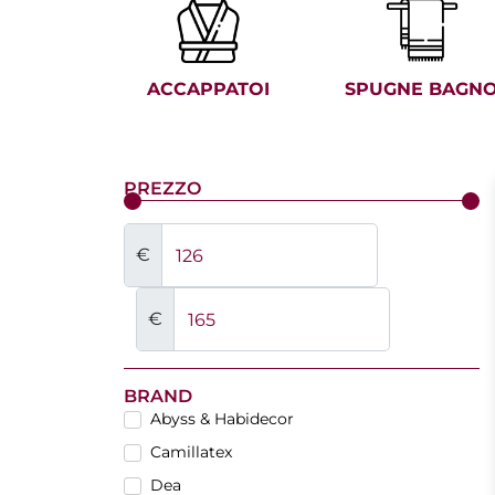
ACCAPPATOI
SPUGNE BAGN
PREZZO
€
€
BRAND
Abyss & Habidecor
Camillatex
Dea