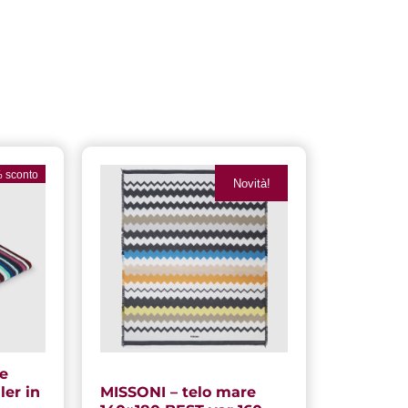
rezzo
 sconto
Novità!
ttuale
26,00 €.
re
er in
MISSONI – telo mare