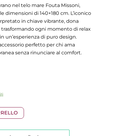
ntrano nel telo mare Fouta Missoni,
lle dimensioni di 140×180 cm. L’iconico
erpretato in chiave vibrante, dona
, trasformando ogni momento di relax
 in un’esperienza di puro design.
l’accessorio perfetto per chi ama
anea senza rinunciare al comfort.
li
RRELLO