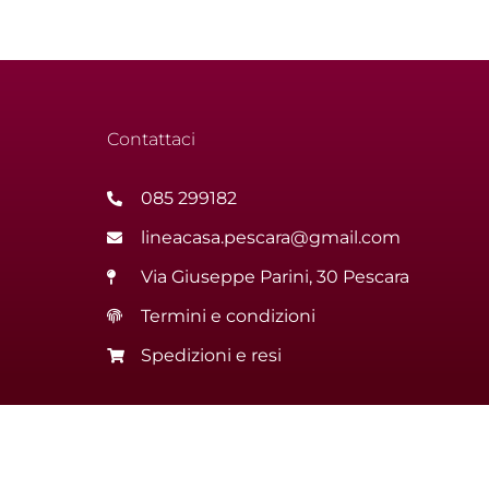
Contattaci
085 299182
lineacasa.pescara@gmail.com
Via Giuseppe Parini, 30 Pescara
Termini e condizioni
Spedizioni e resi
Rosini Cristiano | Via Giuseppe Parini, 30 – 65122 Pescara | P. 
Realizzazione siti web Italiainweb web agency Pescara