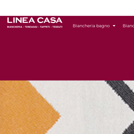
Vai
al
contenuto
Biancheria bagno
Bianc