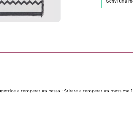
quantità
sciugatrice a temperatura bassa ; Stirare a temperatura massima 