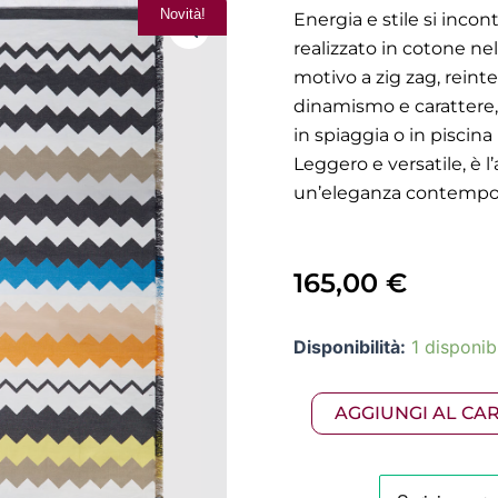
Novità!
Energia e stile si inco
realizzato in cotone ne
motivo a zig zag, reint
dinamismo e carattere
in spiaggia o in piscina
Leggero e versatile, è 
un’eleganza contempor
165,00
€
MISSONI
Disponibilità:
1 disponibi
-
telo
mare
AGGIUNGI AL CA
140x180
BEST
var
160