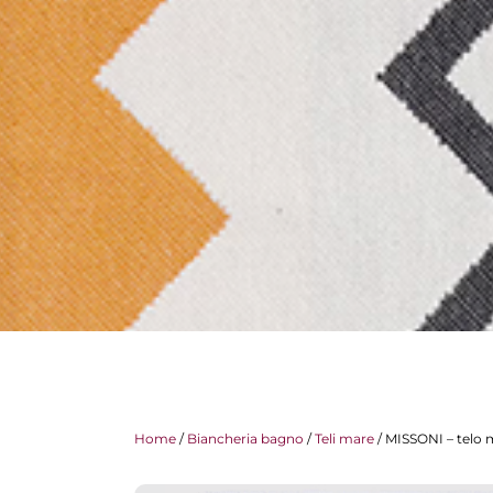
Home
/
Biancheria bagno
/
Teli mare
/ MISSONI – telo 