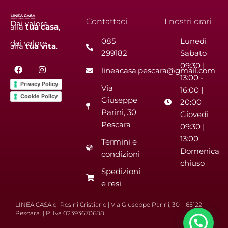
Contattaci
I nostri orari
Dai valore
alla
tua
casa
,
085
Lunedì
dai valore
alla
tua
vita
.
299182
Sabato
F
I
09:30 |
lineacasa.pescara@gmail.com
a
n
13:00 -
c
s
Privacy Policy
Via
e
t
16:00 |
b
a
Cookie Policy
Giuseppe
20:00
o
g
Parini, 30
o
r
Giovedì
k
a
Pescara
09:30 |
m
13:00
Termini e
Domenica
condizioni
chiuso
Spedizioni
e resi
LINEA CASA di Rosini Cristiano | Via Giuseppe Parini, 30 – 65122
Pescara | P. Iva 02393670688