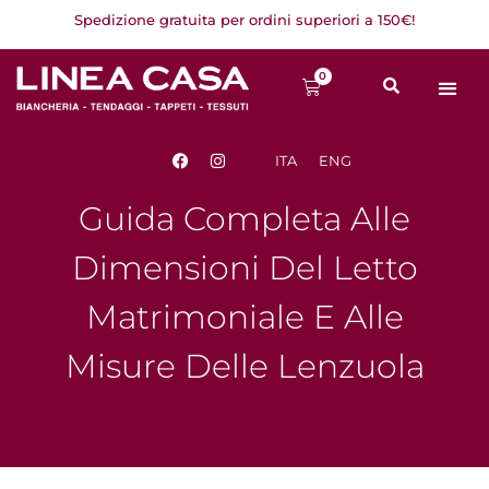
Vai
Spedizione gratuita per ordini superiori a 150€!
al
contenuto
0
Carrello
F
I
ITA
ENG
a
n
c
s
e
t
Guida Completa Alle
b
a
o
g
o
r
Dimensioni Del Letto
k
a
m
Matrimoniale E Alle
Misure Delle Lenzuola