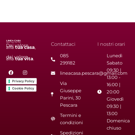
Contattaci
I nostri orari
Dai valore
alla
tua
casa
,
085
Lunedì
dai valore
alla
tua
vita
.
299182
Sabato
F
I
09:30 |
lineacasa.pescara@gmail.com
a
n
13:00 -
c
s
Privacy Policy
Via
e
t
16:00 |
b
a
Cookie Policy
Giuseppe
20:00
o
g
Parini, 30
o
r
Giovedì
k
a
Pescara
09:30 |
m
13:00
Termini e
Domenica
condizioni
chiuso
Spedizioni