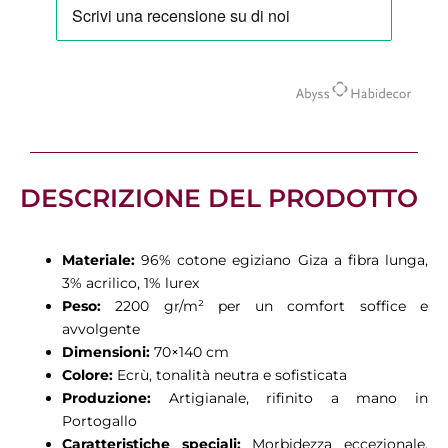
Tappeto
Castello
70x140
quantità
DESCRIZIONE DEL PRODOTTO
Materiale:
96% cotone egiziano Giza a fibra lunga,
3% acrilico, 1% lurex
Peso:
2200 gr/m² per un comfort soffice e
avvolgente
Dimensioni:
70×140 cm
Colore:
Ecrù, tonalità neutra e sofisticata
Produzione:
Artigianale, rifinito a mano in
Portogallo
Caratteristiche speciali:
Morbidezza eccezionale,