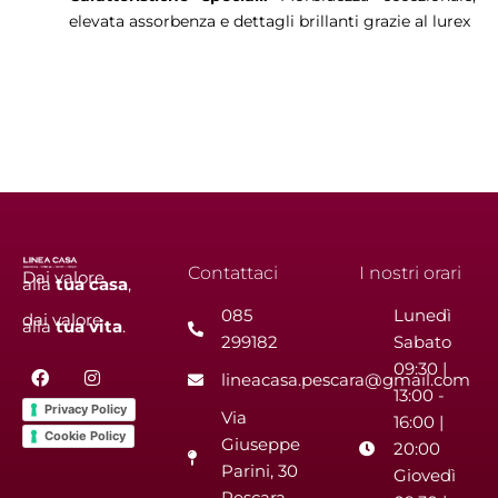
elevata assorbenza e dettagli brillanti grazie al lurex
Contattaci
I nostri orari
Dai valore
alla
tua
casa
,
085
Lunedì
dai valore
alla
tua
vita
.
299182
Sabato
F
I
09:30 |
lineacasa.pescara@gmail.com
a
n
13:00 -
c
s
Privacy Policy
Via
e
t
16:00 |
b
a
Cookie Policy
Giuseppe
20:00
o
g
Parini, 30
o
r
Giovedì
k
a