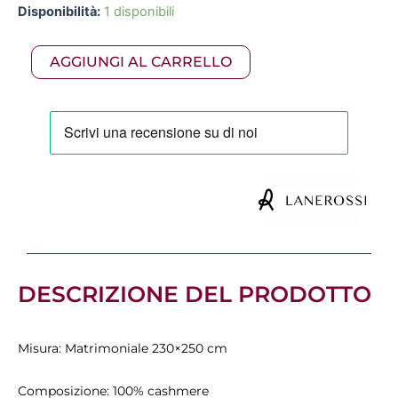
Lanerossi
Disponibilità:
1 disponibili
originale
attuale
-
Geisha
era:
è:
AGGIUNGI AL CARRELLO
coperta
in
1.979,00 €.
1.385,30 €.
puro
cashmere
variante
beige
quantità
DESCRIZIONE DEL PRODOTTO
Misura: Matrimoniale 230×250 cm
Composizione: 100% cashmere