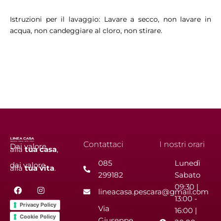
Istruzioni per il lavaggio: Lavare a secco, non lavare in
acqua, non candeggiare al cloro, non stirare.
Contattaci
I nostri orari
Dai valore
alla
tua
casa
,
085
Lunedì
dai valore
alla
tua
vita
.
299182
Sabato
F
I
09:30 |
lineacasa.pescara@gmail.com
a
n
13:00 -
c
s
Privacy Policy
Via
e
t
16:00 |
b
a
Cookie Policy
Giuseppe