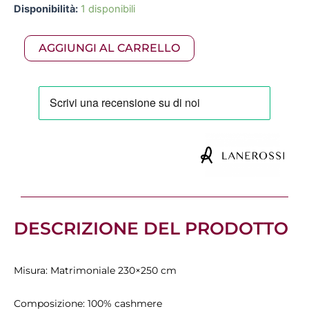
Lanerossi
Disponibilità:
1 disponibili
originale
attuale
-
Geisha
era:
è:
AGGIUNGI AL CARRELLO
coperta
in
1.979,00 €.
1.385,30 €.
puro
cashmere
variante
grigio
quantità
DESCRIZIONE DEL PRODOTTO
Misura: Matrimoniale 230×250 cm
Composizione: 100% cashmere