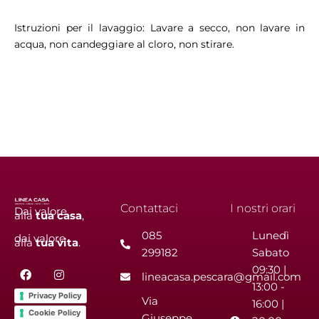
Istruzioni per il lavaggio: Lavare a secco, non lavare in
acqua, non candeggiare al cloro, non stirare.
Contattaci
I nostri orari
Dai valore
alla
tua
casa
,
085
Lunedì
dai valore
alla
tua
vita
.
299182
Sabato
F
I
09:30 |
lineacasa.pescara@gmail.com
a
n
13:00 -
c
s
Privacy Policy
Via
e
t
16:00 |
b
a
Cookie Policy
Giuseppe