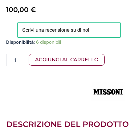
100,00
€
Missoni
–
Giacomo
Disponibilità:
6 disponibili
Set
2
Pezzi
AGGIUNGI AL CARRELLO
Multicolore01
quantità
DESCRIZIONE DEL PRODOTTO