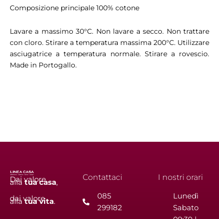
Composizione principale 100% cotone
Lavare a massimo 30°C. Non lavare a secco. Non trattare
con cloro. Stirare a temperatura massima 200°C. Utilizzare
asciugatrice a temperatura normale. Stirare a rovescio.
Made in Portogallo.
Contattaci
I nostri orari
Dai valore
alla
tua
casa
,
085
Lunedì
dai valore
alla
tua
vita
.
299182
Sabato
F
I