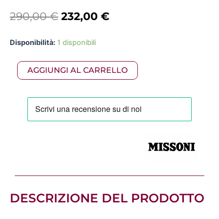
Il
Il
290,00
€
232,00
€
prezzo
prezzo
MISSONI
Disponibilità:
1 disponibili
originale
attuale
-
Plaid
era:
è:
AGGIUNGI AL CARRELLO
130x190
PLUME
290,00 €.
232,00 €.
var
165
quantità
DESCRIZIONE DEL PRODOTTO