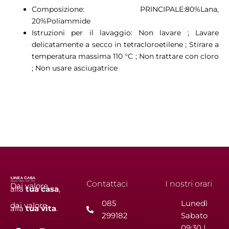
Composizione: PRINCIPALE:80%Lana,
20%Poliammide
Istruzioni per il lavaggio: Non lavare ; Lavare
delicatamente a secco in tetracloroetilene ; Stirare a
temperatura massima 110 °C ; Non trattare con cloro
; Non usare asciugatrice
Contattaci
I nostri orari
Dai valore
alla
tua
casa
,
085
Lunedì
dai valore
alla
tua
vita
.
299182
Sabato
F
I
09:30 |