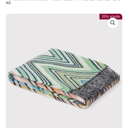
165
20% sconto