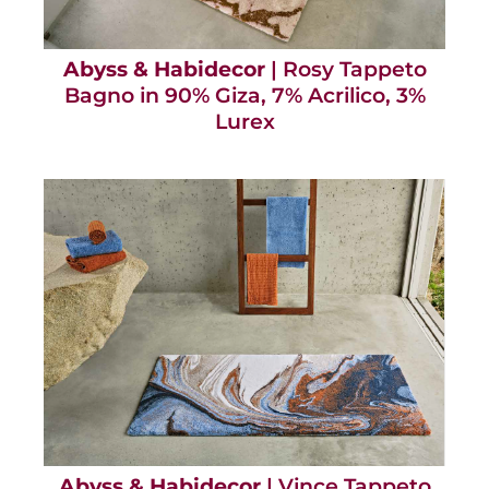
Abyss & Habidecor
| Rosy Tappeto
Bagno in 90% Giza, 7% Acrilico, 3%
Lurex
Abyss & Habidecor
| Vince Tappeto