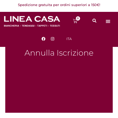
Vai
Spedizione gratuita per ordini superiori a 150€!
al
contenuto
0
Carrello
F
I
ITA
a
n
c
s
e
t
Annulla Iscrizione
b
a
o
g
o
r
k
a
m