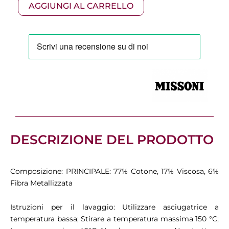
era:
è:
AGGIUNGI AL CARRELLO
Set
2
130,00 €.
91,00 €.
Pezzi
quantità
DESCRIZIONE DEL PRODOTTO
Composizione: PRINCIPALE: 77% Cotone, 17% Viscosa, 6%
Fibra Metallizzata
Istruzioni per il lavaggio: Utilizzare asciugatrice a
temperatura bassa; Stirare a temperatura massima 150 °C;