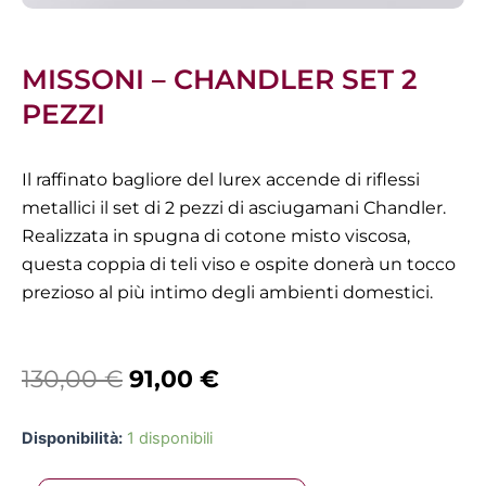
MISSONI – CHANDLER SET 2
PEZZI
Il raffinato bagliore del lurex accende di riflessi
metallici il set di 2 pezzi di asciugamani Chandler.
Realizzata in spugna di cotone misto viscosa,
questa coppia di teli viso e ospite donerà un tocco
prezioso al più intimo degli ambienti domestici.
Il
Il
130,00
€
91,00
€
prezzo
prezzo
Missoni
Disponibilità:
1 disponibili
originale
attuale
-
Chandler