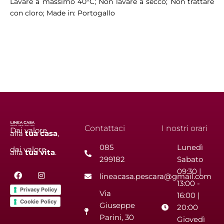
Lavare a massimo 40°C; Non lavare a secco; Non trattare
con cloro; Made in: Portogallo
Contattaci
I nostri orari
Dai valore
alla
tua
casa
,
085
Lunedì
dai valore
alla
tua
vita
.
299182
Sabato
F
I
09:30 |
lineacasa.pescara@gmail.com
a
n
13:00 -
c
s
Privacy Policy
Via
e
t
16:00 |
b
a
Cookie Policy
Giuseppe
20:00
o
g
Parini, 30
o
r
Giovedì