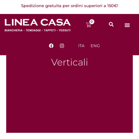
Vai
Spedizione gratuita per ordini superiori a 150€!
al
contenuto
0
Carrello
F
I
ITA
ENG
a
n
c
s
e
t
Verticali
b
a
o
g
o
r
k
a
m