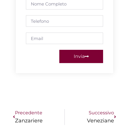
Nome
completo
Telefono
Email
Invia
Precedente
Success
Precedente
Successivo
Zanzariere
Veneziane